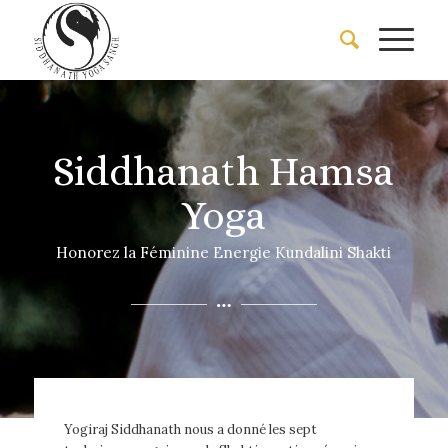
Siddhanath Hamsa
Yoga
Honorez la Féminine Energie Kundalini Shakti
Yogiraj Siddhanath nous a donné les sept